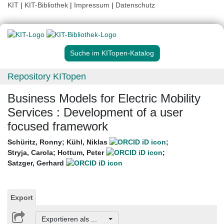
KIT
|
KIT-Bibliothek
|
Impressum
|
Datenschutz
Suche im KITopen-Katalog
Repository KITopen
Business Models for Electric Mobility
Services : Development of a user
focused framework
Schüritz, Ronny
;
Kühl, Niklas
;
Stryja, Carola
;
Hottum, Peter
;
Satzger, Gerhard
Export
Exportieren als ...