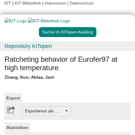
KIT
|
KIT-Bibliothek
|
Impressum
|
Datenschutz
Suche im KITopen-Katalog
Repository KITopen
Ratcheting behavior of Eurofer97 at
high temperature
Zhang, Kuo
;
Aktaa, Jarir
Export
Exportieren als ...
Statistiken