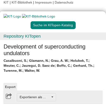
KIT
|
KIT-Bibliothek
|
Impressum
|
Datenschutz
Suche im KITopen-Katalog
Repository KITopen
Development of superconducting
undulators
Casalbuoni, S.
;
Glamann, N.
;
Grau, A. W.
;
Holubek, T.
;
Meuter, C.
;
Jauregui, D. Saez de
;
Boffo, C.
;
Gerhard, Th.
;
Turenne, M.
;
Walter, W.
Export
Exportieren als ...