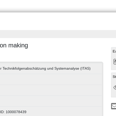
sion making
E
 für Technikfolgenabschätzung und Systemanalyse (ITAS)
S
-ID: 1000078439