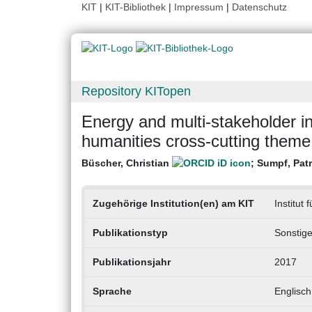
KIT
|
KIT-Bibliothek
|
Impressum
|
Datenschutz
Repository KITopen
Energy and multi-stakeholder in
humanities cross-cutting theme
Büscher, Christian
;
Sumpf, Patr
Zugehörige Institution(en) am KIT
Institut
Publikationstyp
Sonstig
Publikationsjahr
2017
Sprache
Englisch