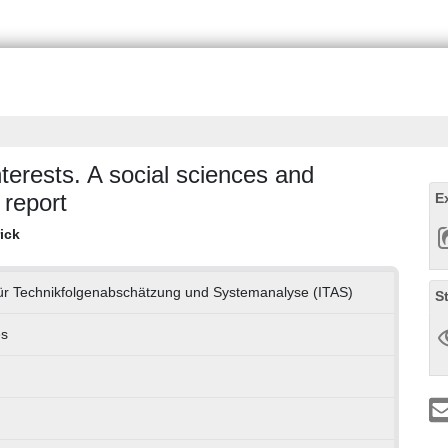
terests. A social sciences and
 report
E
ick
 für Technikfolgenabschätzung und Systemanalyse (ITAS)
S
es