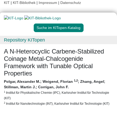
KIT
|
KIT-Bibliothek
|
Impressum
|
Datenschutz
Suche im KITopen-Katalog
Repository KITopen
A N-Heterocyclic Carbene-Stabilized
Coinage Metal-Chalcogenide
Framework with Tunable Optical
Properties
1
,2
Polgar, Alexander M.
;
Weigend, Florian
;
Zhang, Angel
;
Stillman, Martin J.
;
Corrigan, John F.
1
Institut für Physikalische Chemie (IPC), Karlsruher Institut für Technologie
(KIT)
2
Institut für Nanotechnologie (INT), Karlsruher Institut für Technologie (KIT)