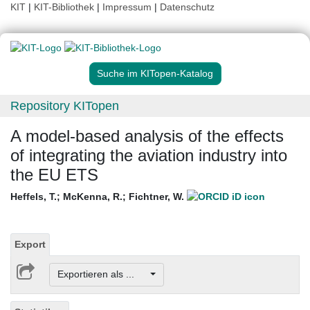
KIT
|
KIT-Bibliothek
|
Impressum
|
Datenschutz
Suche im KITopen-Katalog
Repository KITopen
A model-based analysis of the effects
of integrating the aviation industry into
the EU ETS
Heffels, T.
;
McKenna, R.
;
Fichtner, W.
Export
Exportieren als ...