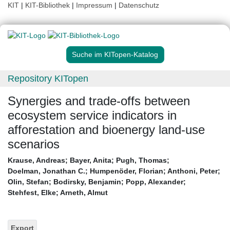
KIT
|
KIT-Bibliothek
|
Impressum
|
Datenschutz
Suche im KITopen-Katalog
Repository KITopen
Synergies and trade-offs between
ecosystem service indicators in
afforestation and bioenergy land-use
scenarios
Krause, Andreas
;
Bayer, Anita
;
Pugh, Thomas
;
Doelman, Jonathan C.
;
Humpenöder, Florian
;
Anthoni, Peter
;
Olin, Stefan
;
Bodirsky, Benjamin
;
Popp, Alexander
;
Stehfest, Elke
;
Arneth, Almut
Export