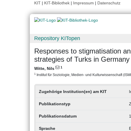
KIT
|
KIT-Bibliothek
|
Impressum
|
Datenschutz
Repository KITopen
Responses to stigmatisation an
strategies of Turks in Germany
1
Witte, Nils
1
Institut für Soziologie, Medien- und Kulturwissenschaft (ISMK
Zugehörige Institution(en) am KIT
I
Publikationstyp
Z
Publikationsdatum
1
Sprache
E