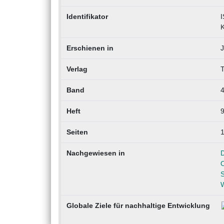
Identifikator
I
K
Erschienen in
J
Verlag
T
Band
Heft
Seiten
Nachgewiesen in
D
W
Globale Ziele für nachhaltige Entwicklung