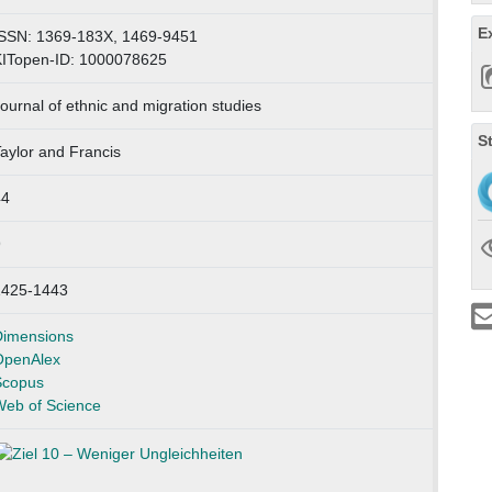
E
SSN: 1369-183X, 1469-9451
ITopen-ID: 1000078625
ournal of ethnic and migration studies
S
aylor and Francis
44
9
1425-1443
imensions
OpenAlex
Scopus
eb of Science