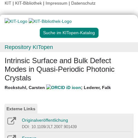
KIT
|
KIT-Bibliothek
|
Impressum
|
Datenschutz
Suche im KITopen-Katalog
Repository KITopen
Intrinsic Surface and Bulk Defect
Modes in Quasi-Periodic Photonic
Crystals
Rockstuhl, Carsten
;
Lederer, Falk
Externe Links
Originalveröffentlichung
DOI: 10.1109/JLT.2007.901439