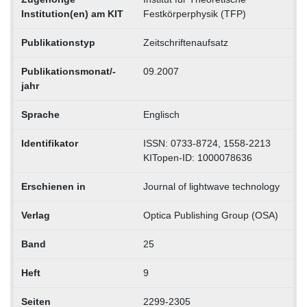
Institution(en) am KIT
Festkörperphysik (TFP)
Publikationstyp
Zeitschriftenaufsatz
Publikationsmonat/-
09.2007
jahr
Sprache
Englisch
Identifikator
ISSN: 0733-8724, 1558-2213
KITopen-ID: 1000078636
Erschienen in
Journal of lightwave technology
Verlag
Optica Publishing Group (OSA)
Band
25
Heft
9
Seiten
2299-2305