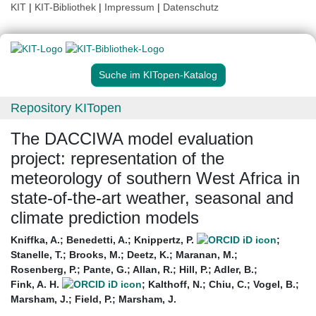
KIT
|
KIT-Bibliothek
|
Impressum
|
Datenschutz
Suche im KITopen-Katalog
Repository KITopen
The DACCIWA model evaluation
project: representation of the
meteorology of southern West Africa in
state-of-the-art weather, seasonal and
climate prediction models
Kniffka, A.
;
Benedetti, A.
;
Knippertz, P.
;
Stanelle, T.
;
Brooks, M.
;
Deetz, K.
;
Maranan, M.
;
Rosenberg, P.
;
Pante, G.
;
Allan, R.
;
Hill, P.
;
Adler, B.
;
Fink, A. H.
;
Kalthoff, N.
;
Chiu, C.
;
Vogel, B.
;
Marsham, J.
;
Field, P.
;
Marsham, J.