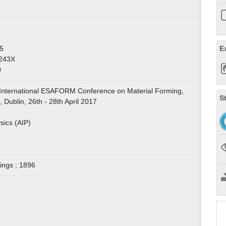
E
5
-243X
0
 International ESAFORM Conference on Material Forming,
S
Dublin, 26th - 28th April 2017
sics (AIP)
ings ; 1896