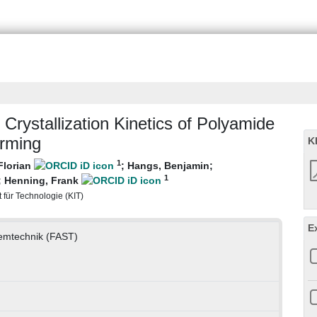
Crystallization Kinetics of Polyamide
rming
K
1
Florian
;
Hangs, Benjamin
;
1
;
Henning, Frank
t für Technologie (KIT)
E
temtechnik (FAST)