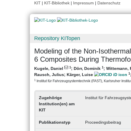
KIT
|
KIT-Bibliothek
|
Impressum
|
Datenschutz
Repository KITopen
Modeling of the Non-Isothermal 
6 Composites During Thermofo
1
1
Kugele, Daniel
;
Dörr, Dominik
;
Wittemann, 
1
Rausch, Julius
;
Kärger, Luise
1
Institut für Fahrzeugsystemtechnik (FAST), Karlsruher Institu
Zugehörige
Institut für Fahrzeugsys
Institution(en) am
KIT
Publikationstyp
Proceedingsbeitrag