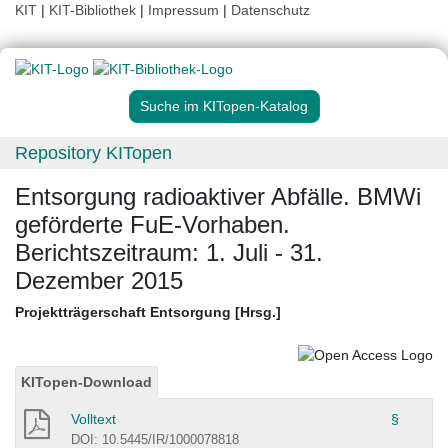
KIT
|
KIT-Bibliothek
|
Impressum
|
Datenschutz
Suche im KITopen-Katalog
Repository KITopen
Entsorgung radioaktiver Abfälle. BMWi
geförderte FuE-Vorhaben.
Berichtszeitraum: 1. Juli - 31.
Dezember 2015
Projektträgerschaft Entsorgung [Hrsg.]
KITopen-Download
Volltext
§
DOI: 10.5445/IR/1000078818