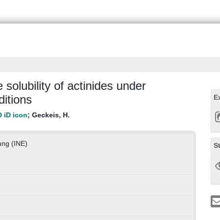
 solubility of actinides under
ditions
E
;
Geckeis, H.
ung (INE)
S