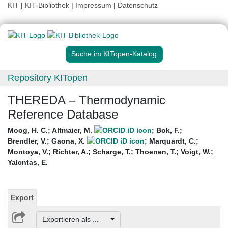
KIT
|
KIT-Bibliothek
|
Impressum
|
Datenschutz
Suche im KITopen-Katalog
Repository KITopen
THEREDA – Thermodynamic
Reference Database
Moog, H. C.
;
Altmaier, M.
;
Bok, F.
;
Brendler, V.
;
Gaona, X.
;
Marquardt, C.
;
Montoya, V.
;
Richter, A.
;
Scharge, T.
;
Thoenen, T.
;
Voigt, W.
;
Yalcntas, E.
Export
Exportieren als ...