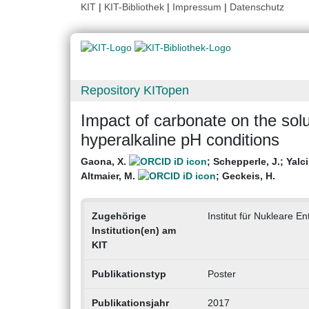
KIT
|
KIT-Bibliothek
|
Impressum
|
Datenschutz
Repository KITopen
Impact of carbonate on the solub
hyperalkaline pH conditions
Gaona, X.
;
Schepperle, J.
;
Yalci
Altmaier, M.
;
Geckeis, H.
Zugehörige
Institut für Nukleare E
Institution(en) am
KIT
Publikationstyp
Poster
Publikationsjahr
2017