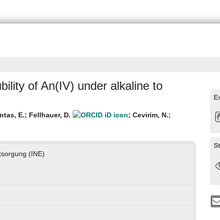
ility of An(IV) under alkaline to
E
ntas, E.
;
Fellhauer, D.
;
Cevirim, N.
;
S
ntsorgung (INE)