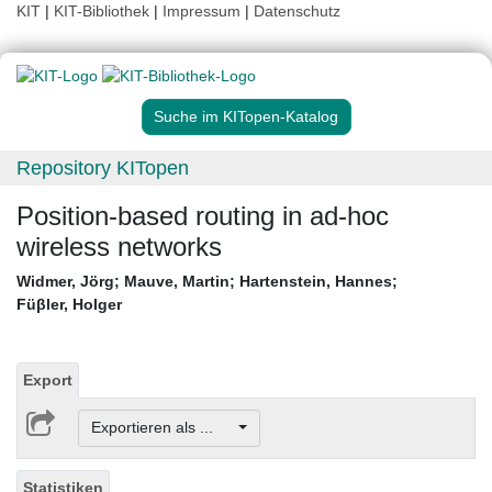
KIT
|
KIT-Bibliothek
|
Impressum
|
Datenschutz
Suche im KITopen-Katalog
Repository KITopen
Position-based routing in ad-hoc
wireless networks
Widmer, Jörg
;
Mauve, Martin
;
Hartenstein, Hannes
;
Füβler, Holger
Export
Exportieren als ...
Statistiken