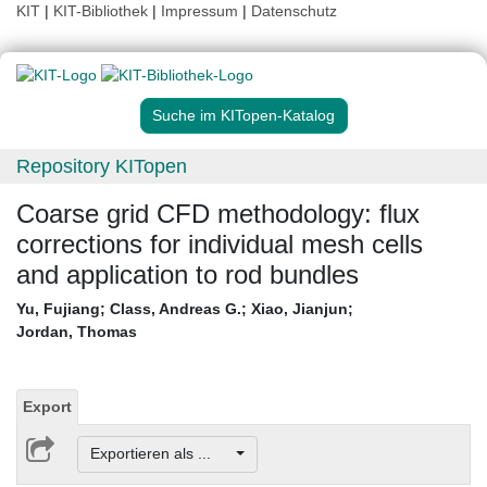
KIT
|
KIT-Bibliothek
|
Impressum
|
Datenschutz
Suche im KITopen-Katalog
Repository KITopen
Coarse grid CFD methodology: flux
corrections for individual mesh cells
and application to rod bundles
Yu, Fujiang
;
Class, Andreas G.
;
Xiao, Jianjun
;
Jordan, Thomas
Export
Exportieren als ...