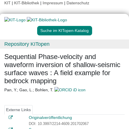
KIT
|
KIT-Bibliothek
|
Impressum
|
Datenschutz
Suche im KITopen-Katalog
Repository KITopen
Sequential Phase-velocity and
waveform inversion of shallow-seismic
surface waves : A field example for
bedrock mapping
Pan, Y.
;
Gao, L.
;
Bohlen, T.
Externe Links
Originalveröffentlichung
DOI: 10.3997/2214-4609.201702067