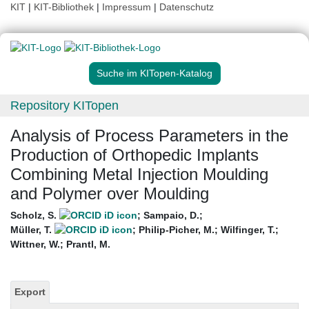
KIT
|
KIT-Bibliothek
|
Impressum
|
Datenschutz
Suche im KITopen-Katalog
Repository KITopen
Analysis of Process Parameters in the
Production of Orthopedic Implants
Combining Metal Injection Moulding
and Polymer over Moulding
Scholz, S.
;
Sampaio, D.
;
Müller, T.
;
Philip-Picher, M.
;
Wilfinger, T.
;
Wittner, W.
;
Prantl, M.
Export