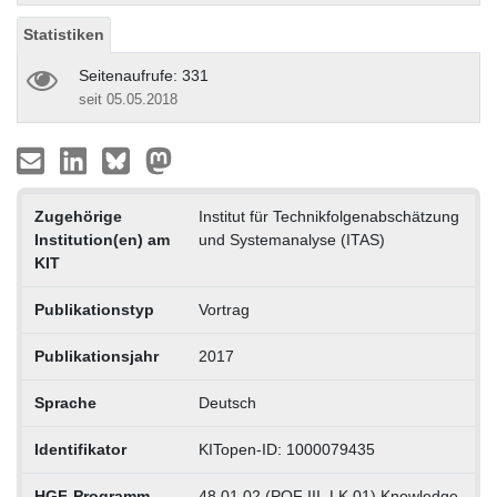
Statistiken
Seitenaufrufe: 331
seit 05.05.2018
Zugehörige
Institut für Technikfolgenabschätzung
Institution(en) am
und Systemanalyse (ITAS)
KIT
Publikationstyp
Vortrag
Publikationsjahr
2017
Sprache
Deutsch
Identifikator
KITopen-ID: 1000079435
HGF-Programm
48.01.02 (POF III, LK 01) Knowledge