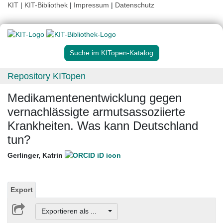
KIT
|
KIT-Bibliothek
|
Impressum
|
Datenschutz
Suche im KITopen-Katalog
Repository KITopen
Medikamentenentwicklung gegen
vernachlässigte armutsassoziierte
Krankheiten. Was kann Deutschland
tun?
Gerlinger, Katrin
Export
Exportieren als ...