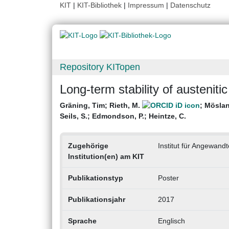
KIT
|
KIT-Bibliothek
|
Impressum
|
Datenschutz
Repository KITopen
Long-term stability of austenitic
Gräning, Tim
;
Rieth, M.
;
Möslan
Seils, S.
;
Edmondson, P.
;
Heintze, C.
Zugehörige
Institut für Angewand
Institution(en) am KIT
Publikationstyp
Poster
Publikationsjahr
2017
Sprache
Englisch