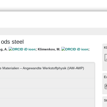
 ods steel
K
g, A.
;
Klimenkov, M.
;
te Materialien – Angewandte Werkstoffphysik (IAM-AWP)
E
S