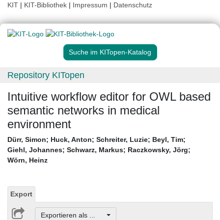
KIT
|
KIT-Bibliothek
|
Impressum
|
Datenschutz
Suche im KITopen-Katalog
Repository KITopen
Intuitive workflow editor for OWL based
semantic networks in medical
environment
Dürr, Simon
;
Huck, Anton
;
Schreiter, Luzie
;
Beyl, Tim
;
Giehl, Johannes
;
Schwarz, Markus
;
Raczkowsky, Jörg
;
Wörn, Heinz
Export
Exportieren als ...