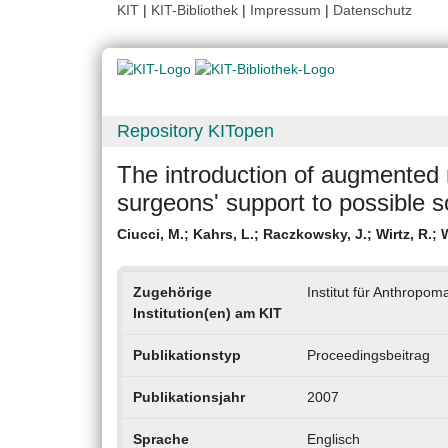
KIT
|
KIT-Bibliothek
|
Impressum
|
Datenschutz
Repository KITopen
The introduction of augmented 
surgeons' support to possible s
Ciucci, M.
;
Kahrs, L.
;
Raczkowsky, J.
;
Wirtz, R.
;
Zugehörige
Institut für Anthropom
Institution(en) am KIT
Publikationstyp
Proceedingsbeitrag
Publikationsjahr
2007
Sprache
Englisch