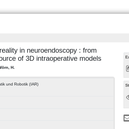
reality in neuroendoscopy : from
ource of 3D intraoperative models
E
Wörn, H.
atik und Robotik (IAR)
S