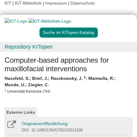
KIT
|
KIT-Bibliothek
|
Impressum
|
Datenschutz
Suche im KITopen-Katalog
Repository KITopen
Computer-based approaches for
maxillofacial interventions
1
Hassfeld, S.
;
Brief, J.
;
Raczkowsky, J.
;
Marmulla, R.
;
Mende, U.
;
Ziegler, C.
1
Universität Karlsruhe (TH)
Externe Links
Originalveröffentlichung
DOI: 10.1080/13645700310013196