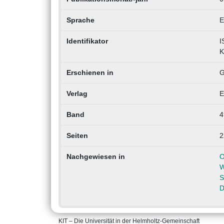
Sprache
E
Identifikator
I
K
Erschienen in
G
Verlag
E
Band
4
Seiten
2
Nachgewiesen in
O
W
S
D
KIT – Die Universität in der Helmholtz-Gemeinschaft