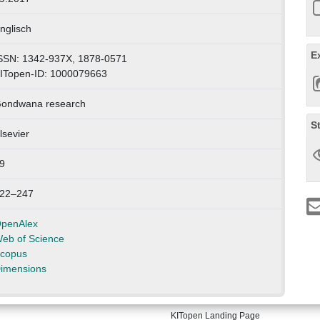
nglisch
E
SSN: 1342-937X, 1878-0571
ITopen-ID: 1000079663
ondwana research
S
lsevier
9
22–247
penAlex
eb of Science
copus
imensions
KITopen Landing Page