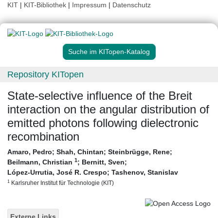
KIT
|
KIT-Bibliothek
|
Impressum
|
Datenschutz
Suche im KITopen-Katalog
Repository KITopen
State-selective influence of the Breit
interaction on the angular distribution of
emitted photons following dielectronic
recombination
Amaro, Pedro
;
Shah, Chintan
;
Steinbrügge, Rene
;
1
Beilmann, Christian
;
Bernitt, Sven
;
López-Urrutia, José R. Crespo
;
Tashenov, Stanislav
1
Karlsruher Institut für Technologie (KIT)
Externe Links