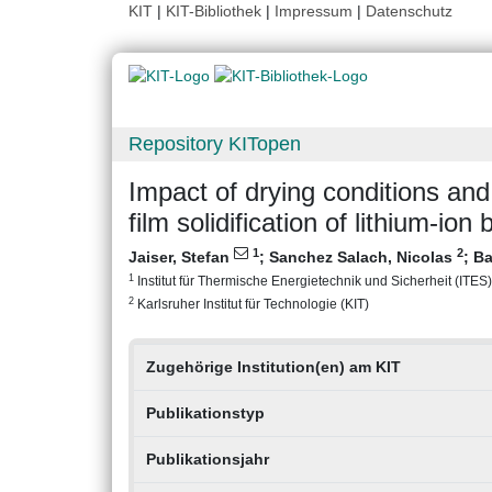
KIT
|
KIT-Bibliothek
|
Impressum
|
Datenschutz
Repository KITopen
Impact of drying conditions and
film solidification of lithium-ion
1
2
Jaiser, Stefan
;
Sanchez Salach, Nicolas
;
Ba
1
Institut für Thermische Energietechnik und Sicherheit (ITES),
2
Karlsruher Institut für Technologie (KIT)
Zugehörige Institution(en) am KIT
Publikationstyp
Publikationsjahr