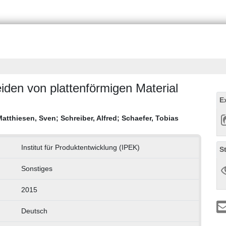
en von plattenförmigen Material
E
Matthiesen, Sven
;
Schreiber, Alfred
;
Schaefer, Tobias
Institut für Produktentwicklung (IPEK)
S
Sonstiges
2015
Deutsch