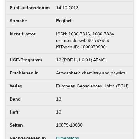
Publikationsdatum
14.10.2013
Sprache
Englisch
Identifikator
ISSN: 1680-7316, 1680-7324
urn:nbn:de:swb:90-799969
KITopen-ID: 1000079996
HGF-Programm
12 (POF II, LK 01) ATMO
Erschienen in
Atmospheric chemistry and physics
Verlag
European Geosciences Union (EGU)
Band
13
Heft
19
Seiten
10079-10080
Nachgewiesen in
Dimensions