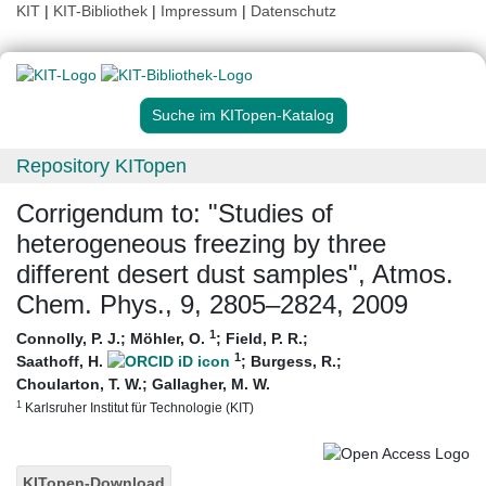
KIT
|
KIT-Bibliothek
|
Impressum
|
Datenschutz
Suche im KITopen-Katalog
Repository KITopen
Corrigendum to: "Studies of
heterogeneous freezing by three
different desert dust samples", Atmos.
Chem. Phys., 9, 2805–2824, 2009
1
Connolly, P. J.
;
Möhler, O.
;
Field, P. R.
;
1
Saathoff, H.
;
Burgess, R.
;
Choularton, T. W.
;
Gallagher, M. W.
1
Karlsruher Institut für Technologie (KIT)
KITopen-Download