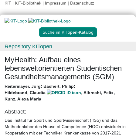
KIT
|
KIT-Bibliothek
|
Impressum
|
Datenschutz
Suche im KITopen-Katalog
Repository KITopen
MyHealth: Aufbau eines
lebensweltorientierten Studentischen
Gesundheitsmanagements (SGM)
Reitermayer, Jörg
;
Bachert, Philip
;
Hildebrand, Claudia
;
Albrecht, Felix
;
Kunz, Alexa Maria
Abstract:
Das Institut für Sport und Sportwissenschaft (IfSS) und das
Methodenlabor des House of Competence (HOC) entwickeln in
Kooperation mit der Techniker Krankenkasse von 2017-2021