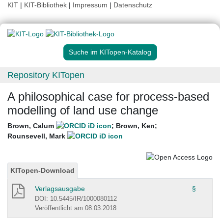
KIT
|
KIT-Bibliothek
|
Impressum
|
Datenschutz
Suche im KITopen-Katalog
Repository KITopen
A philosophical case for process-based
modelling of land use change
Brown, Calum
;
Brown, Ken
;
Rounsevell, Mark
KITopen-Download
Verlagsausgabe
§
DOI: 10.5445/IR/1000080112
Veröffentlicht am 08.03.2018