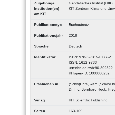
Zugehörige
Geodätisches Institut (GIK)
Institution(en)
KIT-Zentrum Klima und Umw
am KIT
Publikationstyp
Buchaufsatz
Publikationsjahr
2018
Sprache
Deutsch
Identifikator
ISBN: 978-3-7315-0777-2
ISSN: 1612-9733
urn:nbn:de:swb:90-802322
KITopen-ID: 1000080232
Erschienen in
(Schw)Ehre, wem (Schw)Ehre 
Dr. h.c. Bernhard Heck. Hrsg
Verlag
KIT Scientific Publishing
Seiten
163-169