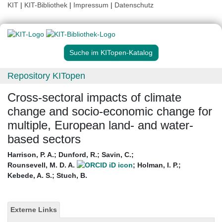
KIT
|
KIT-Bibliothek
|
Impressum
|
Datenschutz
Suche im KITopen-Katalog
Repository KITopen
Cross-sectoral impacts of climate
change and socio-economic change for
multiple, European land- and water-
based sectors
Harrison, P. A.
;
Dunford, R.
;
Savin, C.
;
Rounsevell, M. D. A.
;
Holman, I. P.
;
Kebede, A. S.
;
Stuch, B.
Externe Links