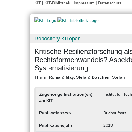
KIT
|
KIT-Bibliothek
|
Impressum
|
Datenschutz
Repository KITopen
Kritische Resilienzforschung a
Rechtsformenwandels? Aspekte 
Systematisierung
Thurn, Roman
;
May, Stefan
;
Böschen, Stefan
Zugehörige Institution(en)
Institut für T
am KIT
Publikationstyp
Buchaufsatz
Publikationsjahr
2018