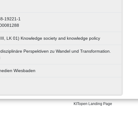
58-19221-1
000081288
III, LK 01) Knowledge society and knowledge policy
erdisziplinäre Perspektiven zu Wandel und Transformation.
i
medien Wiesbaden
KITopen Landing Page