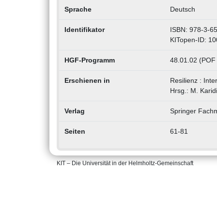
Sprache
Deutsch
Identifikator
ISBN: 978-3-6
KITopen-ID: 1
HGF-Programm
48.01.02 (POF 
Erschienen in
Resilienz : Int
Hrsg.: M. Karid
Verlag
Springer Fach
Seiten
61-81
KIT – Die Universität in der Helmholtz-Gemeinschaft