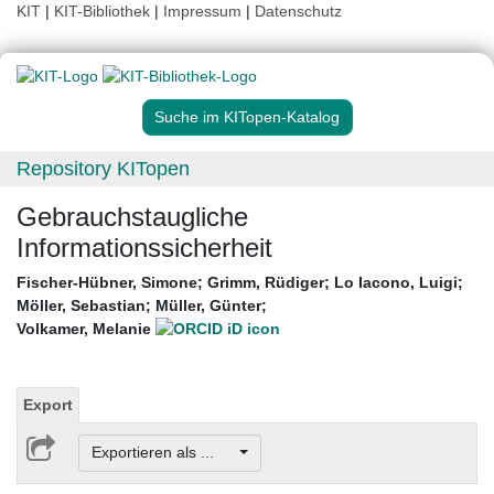
KIT
|
KIT-Bibliothek
|
Impressum
|
Datenschutz
Suche im KITopen-Katalog
Repository KITopen
Gebrauchstaugliche
Informationssicherheit
Fischer-Hübner, Simone
;
Grimm, Rüdiger
;
Lo Iacono, Luigi
;
Möller, Sebastian
;
Müller, Günter
;
Volkamer, Melanie
Export
Exportieren als ...