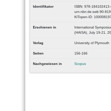
Identifikator
ISBN: 978-184102413-
urn:nbn:de:swb:90-81
KITopen-ID: 10000819
Erschienen in
International Symposiu
(HAISA), July 19-21, 2
Verlag
University of Plymouth
Seiten
156-166
Nachgewiesen in
Scopus