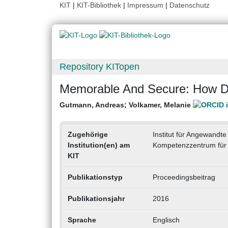
KIT
|
KIT-Bibliothek
|
Impressum
|
Datenschutz
Repository KITopen
Memorable And Secure: How D
Gutmann, Andreas
;
Volkamer, Melanie
Zugehörige
Institut für Angewandt
Institution(en) am
Kompetenzzentrum für 
KIT
Publikationstyp
Proceedingsbeitrag
Publikationsjahr
2016
Sprache
Englisch