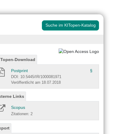
Suche im KITopen-Katalog
ITopen-Download
Postprint
§
DOI: 10.5445/IR/1000081971
Veröffentlicht am 18.07.2018
xterne Links
Scopus
Zitationen: 2
xport