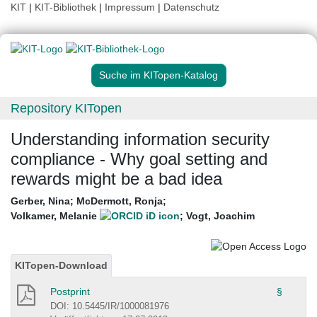
KIT
|
KIT-Bibliothek
|
Impressum
|
Datenschutz
Suche im KITopen-Katalog
Repository KITopen
Understanding information security
compliance - Why goal setting and
rewards might be a bad idea
Gerber, Nina
;
McDermott, Ronja
;
Volkamer, Melanie
;
Vogt, Joachim
KITopen-Download
Postprint
§
DOI: 10.5445/IR/1000081976