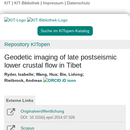
KIT
|
KIT-Bibliothek
|
Impressum
|
Datenschutz
Suche im KITopen-Katalog
Repository KITopen
Geodetic imaging of late postseismic
lower crustal flow in Tibet
Ryder, Isabelle
;
Wang, Hua
;
Bie, Lidong
;
Rietbrock, Andreas
Externe Links
Originalveröffentlichung
DOI: 10.1016/j.epsl.2014.07.026
Scopus