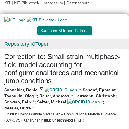
KIT
|
KIT-Bibliothek
|
Impressum
|
Datenschutz
Suche im KITopen-Katalog
Repository KITopen
Correction to: Small strain multiphase-
field model accounting for
configurational forces and mechanical
jump conditions
1
Schneider, Daniel
;
Schoof, Ephraim
;
1
1
Tschukin, Oleg
;
Reiter, Andreas
;
Herrmann, Christoph
;
1
1
Schwab, Felix
;
Selzer, Michael
;
1
Nestler, Britta
1
Institut für Angewandte Materialien – Computational Materials Science
(IAM-CMS), Karlsruher Institut für Technologie (KIT)