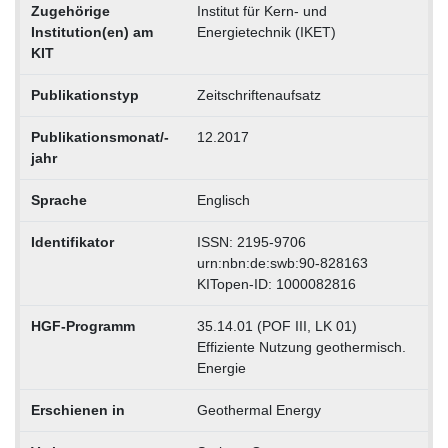
Zugehörige
Institut für Kern- und
Institution(en) am
Energietechnik (IKET)
KIT
Publikationstyp
Zeitschriftenaufsatz
Publikationsmonat/-
12.2017
jahr
Sprache
Englisch
Identifikator
ISSN: 2195-9706
urn:nbn:de:swb:90-828163
KITopen-ID: 1000082816
HGF-Programm
35.14.01 (POF III, LK 01)
Effiziente Nutzung geothermisch.
Energie
Erschienen in
Geothermal Energy