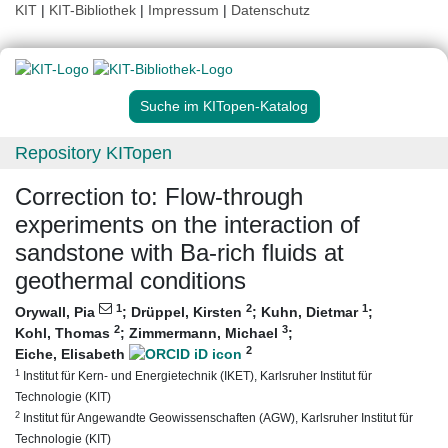
KIT
|
KIT-Bibliothek
|
Impressum
|
Datenschutz
Suche im KITopen-Katalog
Repository KITopen
Correction to: Flow-through
experiments on the interaction of
sandstone with Ba-rich fluids at
geothermal conditions
1
2
1
Orywall, Pia
;
Drüppel, Kirsten
;
Kuhn, Dietmar
;
2
3
Kohl, Thomas
;
Zimmermann, Michael
;
2
Eiche, Elisabeth
1
Institut für Kern- und Energietechnik (IKET), Karlsruher Institut für
Technologie (KIT)
2
Institut für Angewandte Geowissenschaften (AGW), Karlsruher Institut für
Technologie (KIT)