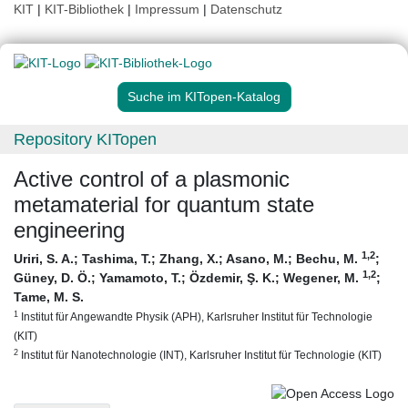
KIT
|
KIT-Bibliothek
|
Impressum
|
Datenschutz
Suche im KITopen-Katalog
Repository KITopen
Active control of a plasmonic
metamaterial for quantum state
engineering
1
,2
Uriri, S. A.
;
Tashima, T.
;
Zhang, X.
;
Asano, M.
;
Bechu, M.
;
1
,2
Güney, D. Ö.
;
Yamamoto, T.
;
Özdemir, Ş. K.
;
Wegener, M.
;
Tame, M. S.
1
Institut für Angewandte Physik (APH), Karlsruher Institut für Technologie
(KIT)
2
Institut für Nanotechnologie (INT), Karlsruher Institut für Technologie (KIT)