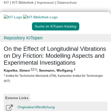
KIT
|
KIT-Bibliothek
|
Impressum
|
Datenschutz
Suche im KITopen-Katalog
Repository KITopen
On the Effect of Longitudinal Vibrations
on Dry Friction: Modelling Aspects and
Experimental Investigations
1
1
Kapelke, Simon
;
Seemann, Wolfgang
1
Institut für Technische Mechanik (ITM), Karlsruher Institut für Technologie
(KIT)
Externe Links
Originalveröffentlichung