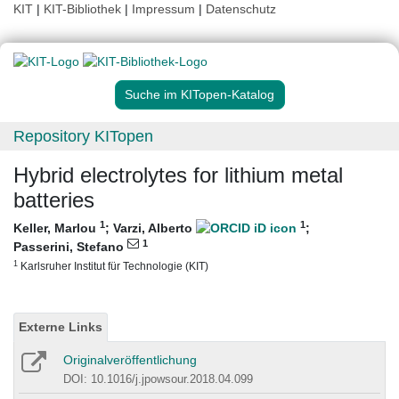
KIT
|
KIT-Bibliothek
|
Impressum
|
Datenschutz
Suche im KITopen-Katalog
Repository KITopen
Hybrid electrolytes for lithium metal
batteries
1
1
Keller, Marlou
;
Varzi, Alberto
;
1
Passerini, Stefano
1
Karlsruher Institut für Technologie (KIT)
Externe Links
Originalveröffentlichung
DOI: 10.1016/j.jpowsour.2018.04.099