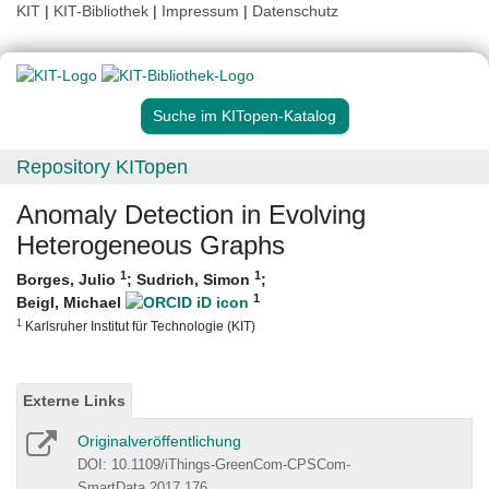
KIT
|
KIT-Bibliothek
|
Impressum
|
Datenschutz
Suche im KITopen-Katalog
Repository KITopen
Anomaly Detection in Evolving
Heterogeneous Graphs
1
1
Borges, Julio
;
Sudrich, Simon
;
1
Beigl, Michael
1
Karlsruher Institut für Technologie (KIT)
Externe Links
Originalveröffentlichung
DOI: 10.1109/iThings-GreenCom-CPSCom-
SmartData.2017.176