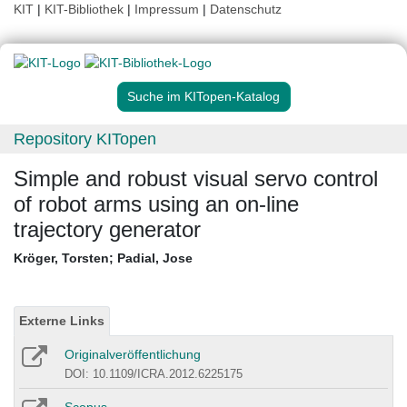
KIT
|
KIT-Bibliothek
|
Impressum
|
Datenschutz
Suche im KITopen-Katalog
Repository KITopen
Simple and robust visual servo control
of robot arms using an on-line
trajectory generator
Kröger, Torsten
;
Padial, Jose
Externe Links
Originalveröffentlichung
DOI: 10.1109/ICRA.2012.6225175