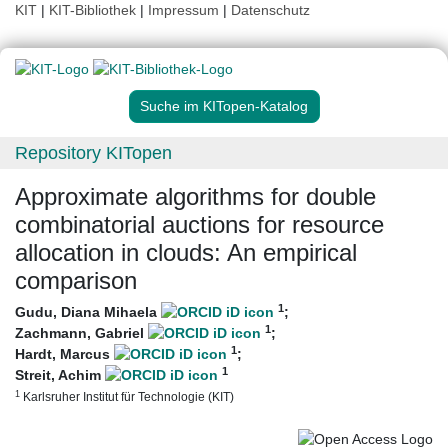
KIT
|
KIT-Bibliothek
|
Impressum
|
Datenschutz
Suche im KITopen-Katalog
Repository KITopen
Approximate algorithms for double
combinatorial auctions for resource
allocation in clouds: An empirical
comparison
1
Gudu, Diana Mihaela
;
1
Zachmann, Gabriel
;
1
Hardt, Marcus
;
1
Streit, Achim
1
Karlsruher Institut für Technologie (KIT)