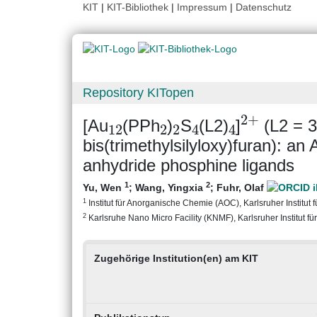
KIT
|
KIT-Bibliothek
|
Impressum
|
Datenschutz
Repository KITopen
12
2
2
4
4
2
+
[Au
(PPh
)
S
(L2)
]
(L2 = 3
bis(trimethylsilyloxy)furan): an 
anhydride phosphine ligands
1
2
Yu, Wen
;
Wang, Yingxia
;
Fuhr, Olaf
1
Institut für Anorganische Chemie (AOC), Karlsruher Institut 
2
Karlsruhe Nano Micro Facility (KNMF), Karlsruher Institut fü
Zugehörige Institution(en) am KIT