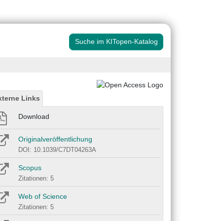
Suche im KITopen-Katalog
xterne Links
Download
Originalveröffentlichung
DOI: 10.1039/C7DT04263A
Scopus
Zitationen: 5
Web of Science
Zitationen: 5