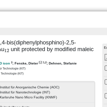
,4-bis(diphenylphosphino)-2,5-
12
E
Au
unit protected by modified maleic
2
1
,2
;
Fenske, Dieter
;
Dehnen, Stefanie
für Technologie (KIT)
r Technologie (KIT)
Institut für Anorganische Chemie (AOC)
Institut für Nanotechnologie (INT)
Karlsruhe Nano Micro Facility (KNMF)