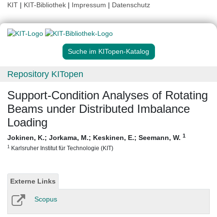
KIT
|
KIT-Bibliothek
|
Impressum
|
Datenschutz
Suche im KITopen-Katalog
Repository KITopen
Support-Condition Analyses of Rotating
Beams under Distributed Imbalance
Loading
1
Jokinen, K.
;
Jorkama, M.
;
Keskinen, E.
;
Seemann, W.
1
Karlsruher Institut für Technologie (KIT)
Externe Links
Scopus