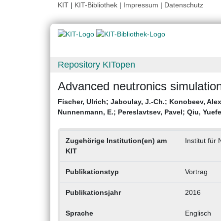
KIT
|
KIT-Bibliothek
|
Impressum
|
Datenschutz
Repository KITopen
Advanced neutronics simulation 
Fischer, Ulrich
;
Jaboulay, J.-Ch.
;
Konobeev, Ale
Nunnenmann, E.
;
Pereslavtsev, Pavel
;
Qiu, Yuef
Zugehörige Institution(en) am
Institut fü
KIT
Publikationstyp
Vortrag
Publikationsjahr
2016
Sprache
Englisch