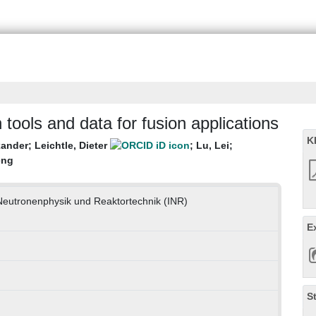
tools and data for fusion applications
K
xander
;
Leichtle, Dieter
;
Lu, Lei
;
eng
r Neutronenphysik und Reaktortechnik (INR)
E
S